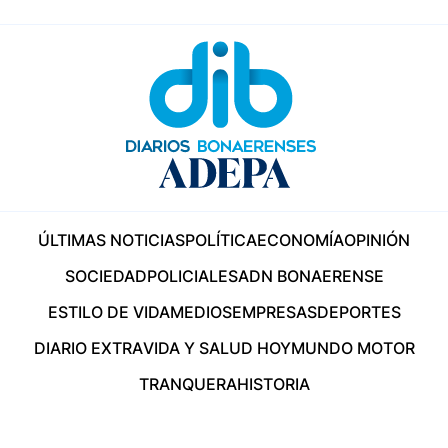
ÚLTIMAS NOTICIAS
POLÍTICA
ECONOMÍA
OPINIÓN
SOCIEDAD
POLICIALES
ADN BONAERENSE
ESTILO DE VIDA
MEDIOS
EMPRESAS
DEPORTES
DIARIO EXTRA
VIDA Y SALUD HOY
MUNDO MOTOR
TRANQUERA
HISTORIA