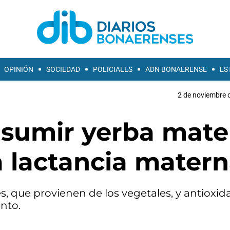
OPINIÓN
SOCIEDAD
POLICIALES
ADN BONAERENSE
ES
2 de noviembre d
sumir yerba mate
a lactancia mater
s, que provienen de los vegetales, y antioxid
nto.