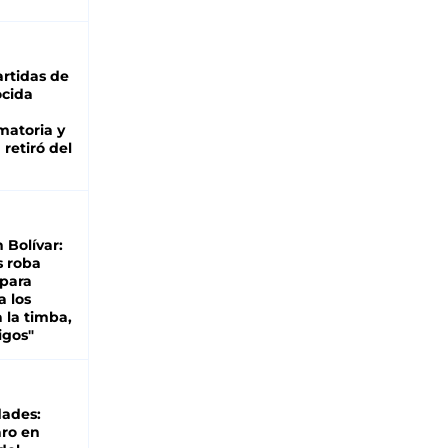
rtidas de
cida
matoria y
retiró del
n Bolívar:
s roba
 para
a los
 la timba,
igos"
dades:
ro en