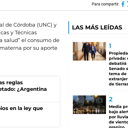
Para compartir:
nal de Córdoba (UNC) y
LAS MÁS LEÍDAS
icas y Técnicas
la salud” el consumo de
 materna por su aporte
Propied
privada:
debatirá 
Senado s
tema de 
extranjer
as reglas
de tierra
uetado: ¿Argentina
Media pr
os en la ley que
bajo aler
por lluvi
de viento
granizo