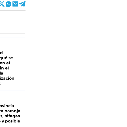
ad
 qué se
en el
in el
la
ización
s
ovincia
ta naranja
as, ráfagas
 y posible