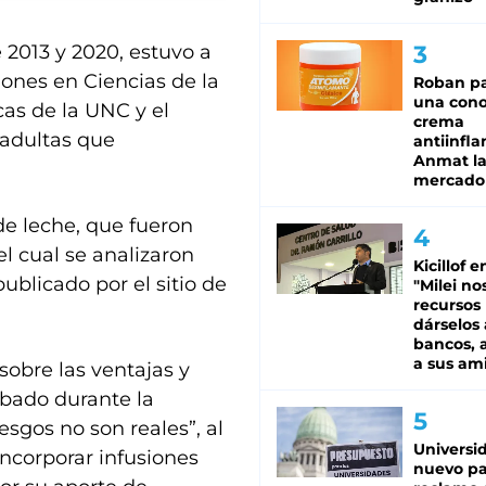
e 2013 y 2020, estuvo a
iones en Ciencias de la
Roban pa
una cono
cas de la UNC y el
crema
 adultas que
antiinfla
Anmat la 
mercado
de leche, que fueron
el cual se analizaron
Kicillof e
blicado por el sitio de
"Milei no
recursos
dárselos 
bancos, a
a sus am
sobre las ventajas y
bado durante la
esgos no son reales”, al
Universi
incorporar infusiones
nuevo pa