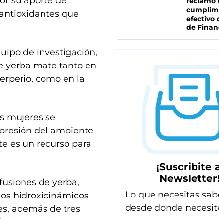
por su aporte de
reclamo 
cumplim
 antioxidantes que
efectivo 
de Finan
quipo de investigación,
de yerba mate tanto en
uerperio, como en la
as mujeres se
 presión del ambiente
ate es un recurso para
¡Suscribite a
Newsletter
nfusiones de yerba,
Lo que necesitas sab
idos hidroxicinámicos
desde donde necesit
es, además de tres