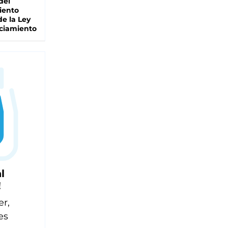
del
iento
de la Ley
ciamiento
l
!
er,
es