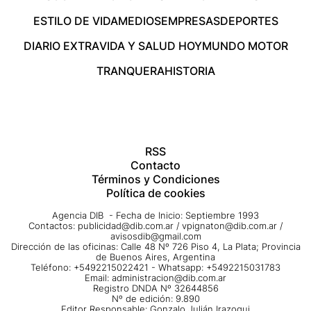
ESTILO DE VIDA
MEDIOS
EMPRESAS
DEPORTES
DIARIO EXTRA
VIDA Y SALUD HOY
MUNDO MOTOR
TRANQUERA
HISTORIA
RSS
Contacto
Términos y Condiciones
Política de cookies
Agencia DIB - Fecha de Inicio: Septiembre 1993
Contactos:
publicidad@dib.com.ar
/
vpignaton@dib.com.ar
/
avisosdib@gmail.com
Dirección de las oficinas: Calle 48 Nº 726 Piso 4, La Plata; Provincia
de Buenos Aires, Argentina
Teléfono: +5492215022421 - Whatsapp: +5492215031783
Email:
administracion@dib.com.ar
Registro DNDA Nº 32644856
Nº de edición: 9.890
Editor Responsable: Gonzalo Julián Irazoqui