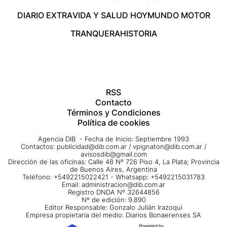
DIARIO EXTRA
VIDA Y SALUD HOY
MUNDO MOTOR
TRANQUERA
HISTORIA
RSS
Contacto
Términos y Condiciones
Política de cookies
Agencia DIB - Fecha de Inicio: Septiembre 1993
Contactos:
publicidad@dib.com.ar
/
vpignaton@dib.com.ar
/
avisosdib@gmail.com
Dirección de las oficinas: Calle 48 Nº 726 Piso 4, La Plata; Provincia
de Buenos Aires, Argentina
Teléfono: +5492215022421 - Whatsapp: +5492215031783
Email:
administracion@dib.com.ar
Registro DNDA Nº 32644856
Nº de edición: 9.890
Editor Responsable: Gonzalo Julián Irazoqui
Empresa propietaria del medio: Diarios Bonaerenses SA