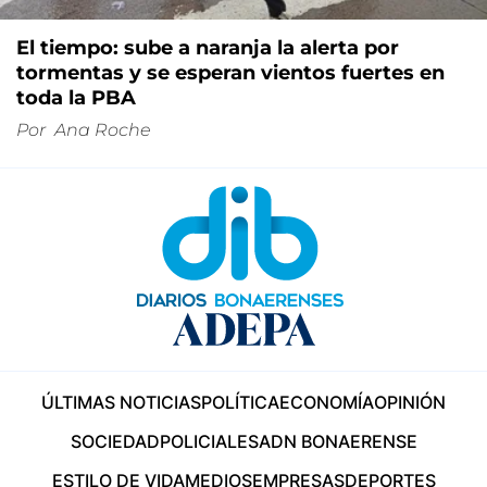
El tiempo: sube a naranja la alerta por
tormentas y se esperan vientos fuertes en
toda la PBA
Por
Ana Roche
ÚLTIMAS NOTICIAS
POLÍTICA
ECONOMÍA
OPINIÓN
SOCIEDAD
POLICIALES
ADN BONAERENSE
ESTILO DE VIDA
MEDIOS
EMPRESAS
DEPORTES