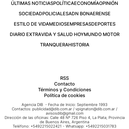
ÚLTIMAS NOTICIAS
POLÍTICA
ECONOMÍA
OPINIÓN
SOCIEDAD
POLICIALES
ADN BONAERENSE
ESTILO DE VIDA
MEDIOS
EMPRESAS
DEPORTES
DIARIO EXTRA
VIDA Y SALUD HOY
MUNDO MOTOR
TRANQUERA
HISTORIA
RSS
Contacto
Términos y Condiciones
Política de cookies
Agencia DIB - Fecha de Inicio: Septiembre 1993
Contactos:
publicidad@dib.com.ar
/
vpignaton@dib.com.ar
/
avisosdib@gmail.com
Dirección de las oficinas: Calle 48 Nº 726 Piso 4, La Plata; Provincia
de Buenos Aires, Argentina
Teléfono: +5492215022421 - Whatsapp: +5492215031783