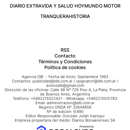
DIARIO EXTRA
VIDA Y SALUD HOY
MUNDO MOTOR
TRANQUERA
HISTORIA
RSS
Contacto
Términos y Condiciones
Política de cookies
Agencia DIB - Fecha de Inicio: Septiembre 1993
Contactos:
publicidad@dib.com.ar
/
vpignaton@dib.com.ar
/
avisosdib@gmail.com
Dirección de las oficinas: Calle 48 Nº 726 Piso 4, La Plata; Provincia
de Buenos Aires, Argentina
Teléfono: +5492215022421 - Whatsapp: +5492215031783
Email:
administracion@dib.com.ar
Registro DNDA Nº 32644856
Nº de edición: 9.890
Editor Responsable: Gonzalo Julián Irazoqui
Empresa propietaria del medio: Diarios Bonaerenses SA