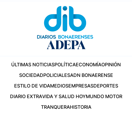
ÚLTIMAS NOTICIAS
POLÍTICA
ECONOMÍA
OPINIÓN
SOCIEDAD
POLICIALES
ADN BONAERENSE
ESTILO DE VIDA
MEDIOS
EMPRESAS
DEPORTES
DIARIO EXTRA
VIDA Y SALUD HOY
MUNDO MOTOR
TRANQUERA
HISTORIA