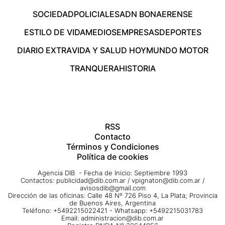
SOCIEDAD
POLICIALES
ADN BONAERENSE
ESTILO DE VIDA
MEDIOS
EMPRESAS
DEPORTES
DIARIO EXTRA
VIDA Y SALUD HOY
MUNDO MOTOR
TRANQUERA
HISTORIA
RSS
Contacto
Términos y Condiciones
Política de cookies
Agencia DIB - Fecha de Inicio: Septiembre 1993
Contactos:
publicidad@dib.com.ar
/
vpignaton@dib.com.ar
/
avisosdib@gmail.com
Dirección de las oficinas: Calle 48 Nº 726 Piso 4, La Plata; Provincia
de Buenos Aires, Argentina
Teléfono: +5492215022421 - Whatsapp: +5492215031783
Email:
administracion@dib.com.ar