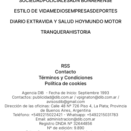
SOCIEDAD
POLICIALES
ADN BONAERENSE
ESTILO DE VIDA
MEDIOS
EMPRESAS
DEPORTES
DIARIO EXTRA
VIDA Y SALUD HOY
MUNDO MOTOR
TRANQUERA
HISTORIA
RSS
Contacto
Términos y Condiciones
Política de cookies
Agencia DIB - Fecha de Inicio: Septiembre 1993
Contactos:
publicidad@dib.com.ar
/
vpignaton@dib.com.ar
/
avisosdib@gmail.com
Dirección de las oficinas: Calle 48 Nº 726 Piso 4, La Plata; Provincia
de Buenos Aires, Argentina
Teléfono: +5492215022421 - Whatsapp: +5492215031783
Email:
administracion@dib.com.ar
Registro DNDA Nº 32644856
Nº de edición: 9.890