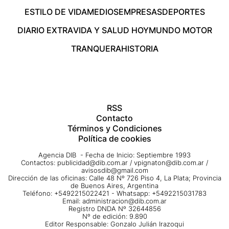
ESTILO DE VIDA
MEDIOS
EMPRESAS
DEPORTES
DIARIO EXTRA
VIDA Y SALUD HOY
MUNDO MOTOR
TRANQUERA
HISTORIA
RSS
Contacto
Términos y Condiciones
Política de cookies
Agencia DIB - Fecha de Inicio: Septiembre 1993
Contactos:
publicidad@dib.com.ar
/
vpignaton@dib.com.ar
/
avisosdib@gmail.com
Dirección de las oficinas: Calle 48 Nº 726 Piso 4, La Plata; Provincia
de Buenos Aires, Argentina
Teléfono: +5492215022421 - Whatsapp: +5492215031783
Email:
administracion@dib.com.ar
Registro DNDA Nº 32644856
Nº de edición: 9.890
Editor Responsable: Gonzalo Julián Irazoqui