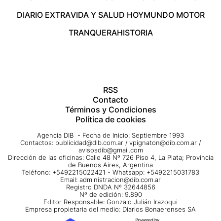
DIARIO EXTRA
VIDA Y SALUD HOY
MUNDO MOTOR
TRANQUERA
HISTORIA
RSS
Contacto
Términos y Condiciones
Política de cookies
Agencia DIB - Fecha de Inicio: Septiembre 1993
Contactos:
publicidad@dib.com.ar
/
vpignaton@dib.com.ar
/
avisosdib@gmail.com
Dirección de las oficinas: Calle 48 Nº 726 Piso 4, La Plata; Provincia
de Buenos Aires, Argentina
Teléfono: +5492215022421 - Whatsapp: +5492215031783
Email:
administracion@dib.com.ar
Registro DNDA Nº 32644856
Nº de edición: 9.890
Editor Responsable: Gonzalo Julián Irazoqui
Empresa propietaria del medio: Diarios Bonaerenses SA