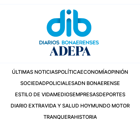
ÚLTIMAS NOTICIAS
POLÍTICA
ECONOMÍA
OPINIÓN
SOCIEDAD
POLICIALES
ADN BONAERENSE
ESTILO DE VIDA
MEDIOS
EMPRESAS
DEPORTES
DIARIO EXTRA
VIDA Y SALUD HOY
MUNDO MOTOR
TRANQUERA
HISTORIA