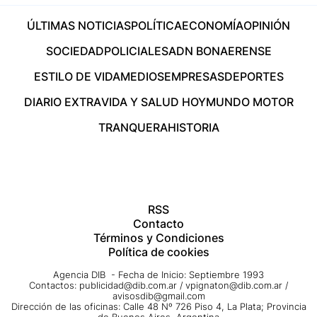
ÚLTIMAS NOTICIAS
POLÍTICA
ECONOMÍA
OPINIÓN
SOCIEDAD
POLICIALES
ADN BONAERENSE
ESTILO DE VIDA
MEDIOS
EMPRESAS
DEPORTES
DIARIO EXTRA
VIDA Y SALUD HOY
MUNDO MOTOR
TRANQUERA
HISTORIA
RSS
Contacto
Términos y Condiciones
Política de cookies
Agencia DIB - Fecha de Inicio: Septiembre 1993
Contactos:
publicidad@dib.com.ar
/
vpignaton@dib.com.ar
/
avisosdib@gmail.com
Dirección de las oficinas: Calle 48 Nº 726 Piso 4, La Plata; Provincia