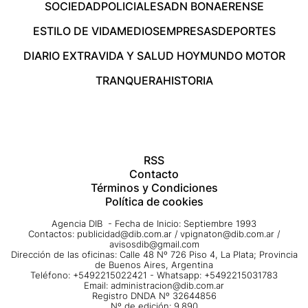
SOCIEDAD
POLICIALES
ADN BONAERENSE
ESTILO DE VIDA
MEDIOS
EMPRESAS
DEPORTES
DIARIO EXTRA
VIDA Y SALUD HOY
MUNDO MOTOR
TRANQUERA
HISTORIA
RSS
Contacto
Términos y Condiciones
Política de cookies
Agencia DIB - Fecha de Inicio: Septiembre 1993
Contactos:
publicidad@dib.com.ar
/
vpignaton@dib.com.ar
/
avisosdib@gmail.com
Dirección de las oficinas: Calle 48 Nº 726 Piso 4, La Plata; Provincia
de Buenos Aires, Argentina
Teléfono: +5492215022421 - Whatsapp: +5492215031783
Email:
administracion@dib.com.ar
Registro DNDA Nº 32644856
Nº de edición: 9.890