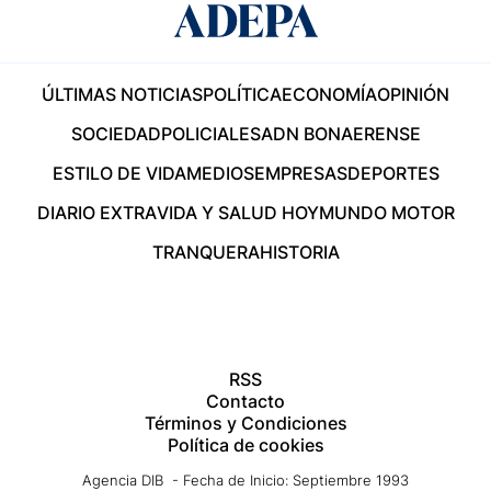
ÚLTIMAS NOTICIAS
POLÍTICA
ECONOMÍA
OPINIÓN
SOCIEDAD
POLICIALES
ADN BONAERENSE
ESTILO DE VIDA
MEDIOS
EMPRESAS
DEPORTES
DIARIO EXTRA
VIDA Y SALUD HOY
MUNDO MOTOR
TRANQUERA
HISTORIA
RSS
Contacto
Términos y Condiciones
Política de cookies
Agencia DIB - Fecha de Inicio: Septiembre 1993