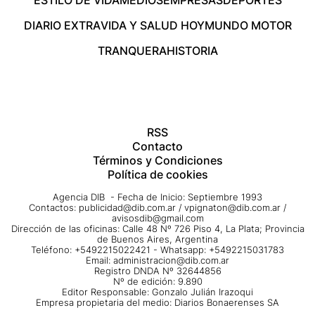
DIARIO EXTRA
VIDA Y SALUD HOY
MUNDO MOTOR
TRANQUERA
HISTORIA
RSS
Contacto
Términos y Condiciones
Política de cookies
Agencia DIB - Fecha de Inicio: Septiembre 1993
Contactos:
publicidad@dib.com.ar
/
vpignaton@dib.com.ar
/
avisosdib@gmail.com
Dirección de las oficinas: Calle 48 Nº 726 Piso 4, La Plata; Provincia
de Buenos Aires, Argentina
Teléfono: +5492215022421 - Whatsapp: +5492215031783
Email:
administracion@dib.com.ar
Registro DNDA Nº 32644856
Nº de edición: 9.890
Editor Responsable: Gonzalo Julián Irazoqui
Empresa propietaria del medio: Diarios Bonaerenses SA