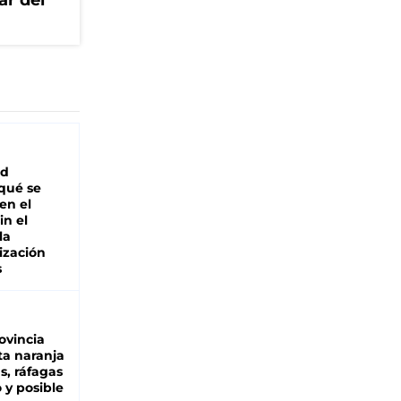
ar del
ad
 qué se
en el
in el
la
ización
s
ovincia
ta naranja
as, ráfagas
 y posible