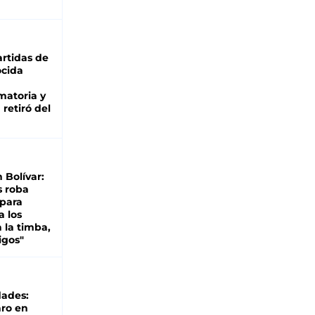
rtidas de
cida
matoria y
retiró del
n Bolívar:
s roba
 para
a los
 la timba,
igos"
dades:
ro en