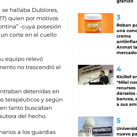
granizo
a se hallaba Dublores,
27) quien por motivos
Roban pa
ontina” -cuya posesión
una cono
un corte en el cuello
crema
antiinfla
Anmat la 
mercado
 su equipo relevó
mento no trascendió el
Kicillof e
"Milei no
recursos
ontraban detenidas en
dárselos 
bancos, a
s terapéuticos y según
a sus am
, en tanto buscaban
autora del hecho.
Universi
marios a los guardias
nuevo pa