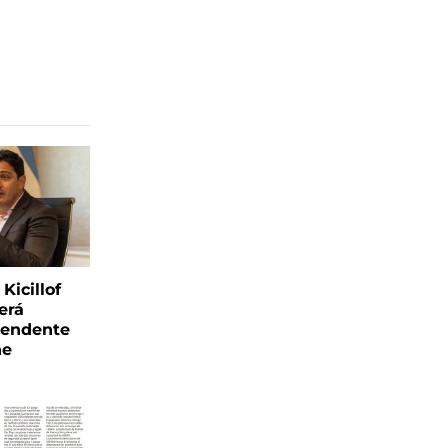
Kicillof
erá
tendente
ne