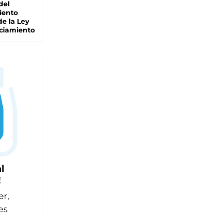
del
iento
de la Ley
ciamiento
l
!
er,
es