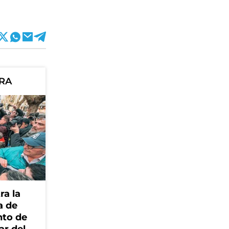
ORA
ra la
a de
nto de