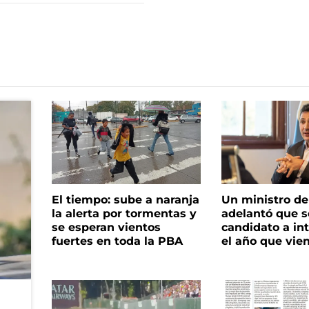
El tiempo: sube a naranja
Un ministro de 
la alerta por tormentas y
adelantó que s
se esperan vientos
candidato a in
fuertes en toda la PBA
el año que vie