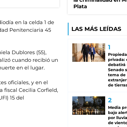
la criminalidad en M
Plata
iodía en la celda 1 de
LAS MÁS LEÍDAS
dad Penitenciaria 45
ela Dublores (55),
Propied
alizó cuando recibió un
privada:
debatirá 
uerte en el lugar.
Senado s
tema de 
extranjer
s oficiales, y en el
de tierra
fiscal Cecilia Corfield,
FI) 15 del
Media pr
bajo aler
por lluvi
de viento