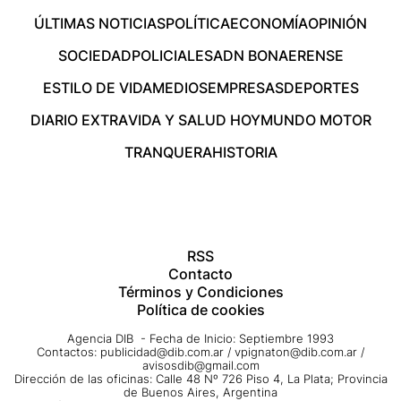
ÚLTIMAS NOTICIAS
POLÍTICA
ECONOMÍA
OPINIÓN
SOCIEDAD
POLICIALES
ADN BONAERENSE
ESTILO DE VIDA
MEDIOS
EMPRESAS
DEPORTES
DIARIO EXTRA
VIDA Y SALUD HOY
MUNDO MOTOR
TRANQUERA
HISTORIA
RSS
Contacto
Términos y Condiciones
Política de cookies
Agencia DIB - Fecha de Inicio: Septiembre 1993
Contactos:
publicidad@dib.com.ar
/
vpignaton@dib.com.ar
/
avisosdib@gmail.com
Dirección de las oficinas: Calle 48 Nº 726 Piso 4, La Plata; Provincia
de Buenos Aires, Argentina