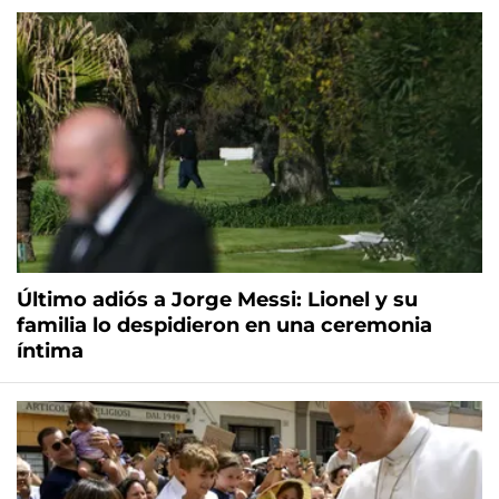
Último adiós a Jorge Messi: Lionel y su
familia lo despidieron en una ceremonia
íntima