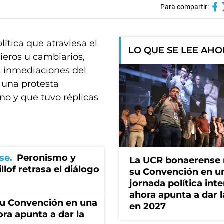
Para compartir:
ítica que atraviesa el
LO QUE SE LEE AH
cieros u cambiarios,
s inmediaciones del
, una protesta
no y que tuvo réplicas
se
Peronismo y
La UCR bonaerense
llof retrasa el diálogo
su Convención en u
jornada política int
ahora apunta a dar l
u Convención en una
en 2027
ora apunta a dar la