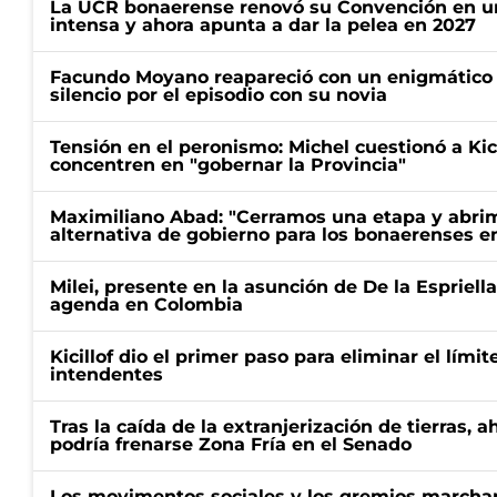
La UCR bonaerense renovó su Convención en un
intensa y ahora apunta a dar la pelea en 2027
Facundo Moyano reapareció con un enigmático p
silencio por el episodio con su novia
Tensión en el peronismo: Michel cuestionó a Kici
concentren en "gobernar la Provincia"
Maximiliano Abad: "Cerramos una etapa y abrimo
alternativa de gobierno para los bonaerenses e
Milei, presente en la asunción de De la Espriell
agenda en Colombia
Kicillof dio el primer paso para eliminar el límit
intendentes
Tras la caída de la extranjerización de tierras, 
podría frenarse Zona Fría en el Senado
Los movimentos sociales y los gremios marcha