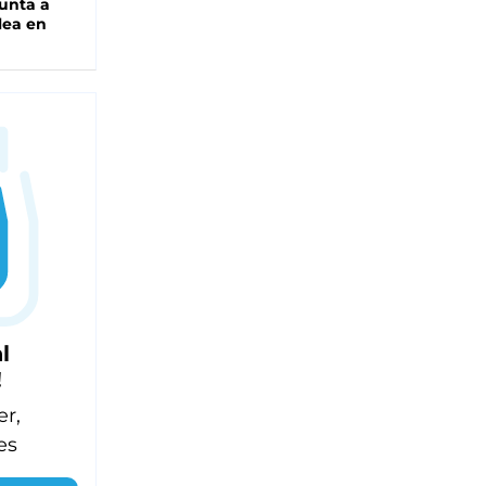
unta a
lea en
l
!
er,
es