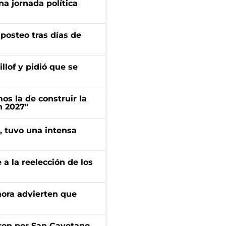
a jornada política
osteo tras días de
llof y pidió que se
s la de construir la
n 2027"
a, tuvo una intensa
e a la reelección de los
ahora advierten que
ron por San Cayetano