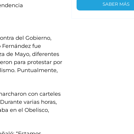
SABER MÁS
pendencia
ontra del Gobierno,
o Fernández fue
aza de Mayo, diferentes
eron para protestar por
alismo. Puntualmente,
 marcharon con carteles
Durante varias horas,
aba en el Obelisco,
señaló: “Estamos