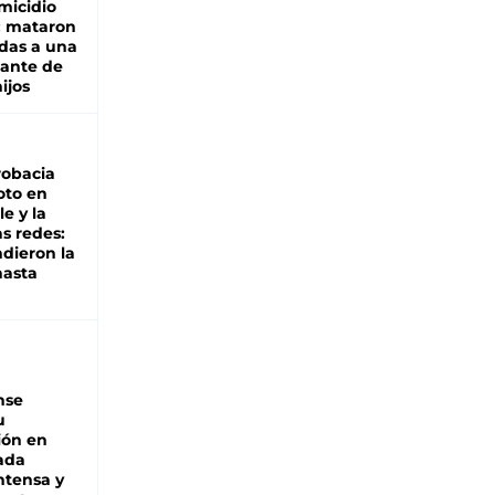
micidio
: mataron
das a una
lante de
hijos
robacia
oto en
le y la
as redes:
ndieron la
hasta
nse
u
ión en
ada
intensa y