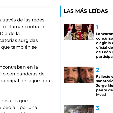
LAS MÁS LEÍDAS
 través de las redes
a reclamar contra la
Día de la
Lanzaro
concurso
catorias surgidas
elegir la
, que también se
oficial de
de León 
participa
encontraban en la
ulio con banderas de
Falleció 
rincipal de la jornada:
sanatorio
Jorge Mes
padre de
Messi
mensajes que
e pedían por una