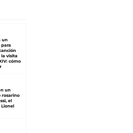
n un
 para
 canción
 la visita
XIV: cómo
r
en un
 rosarino
si, el
 Lionel