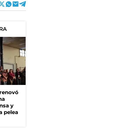
ORA
 renovó
na
ensa y
a pelea