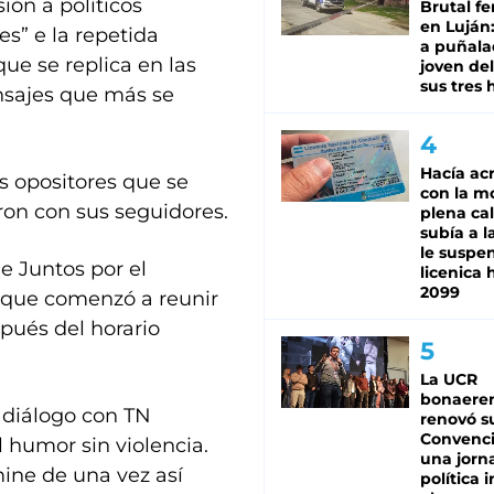
ión a políticos
Brutal fe
en Luján
es” e la repetida
a puñala
ue se replica en las
joven de
sus tres 
nsajes que más se
Hacía ac
s opositores que se
con la m
ron con sus seguidores.
plena cal
subía a l
le suspe
e Juntos por el
licenica 
2099
a que comenzó a reunir
pués del horario
La UCR
bonaere
n diálogo con TN
renovó s
Convenc
 humor sin violencia.
una jorn
ine de una vez así
política 