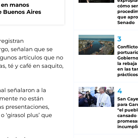
expropia
n en manos
cómo ser
de Buenos Aires
procedi
que apro
Senado
registran
Conflicto
rgo, señalan que se
portuario
lgunos artículos que no
Gobierno 
la rebaja
, té y café en saquito,
en las tar
prácticos
al señalaron a la
amente no están
San Caye
para Gar
as presentaciones,
"el puebl
o ‘girasol plus’ que
cansado
promesa
incumpli