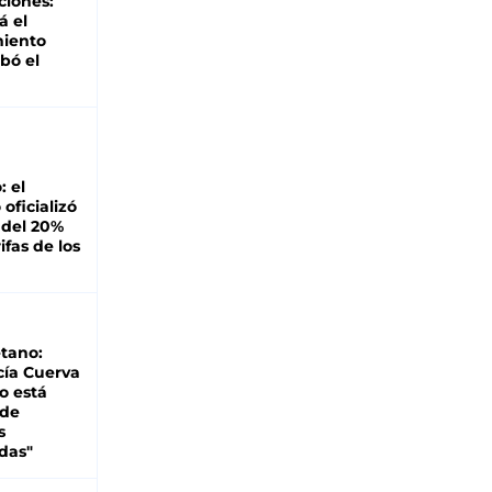
ciones:
á el
miento
bó el
: el
oficializó
 del 20%
ifas de los
tano:
cía Cuerva
o está
 de
s
das"