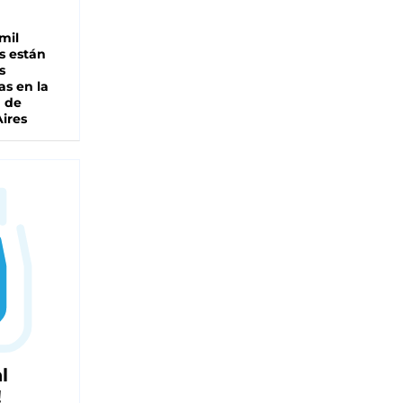
mil
s están
s
as en la
a de
ires
l
!