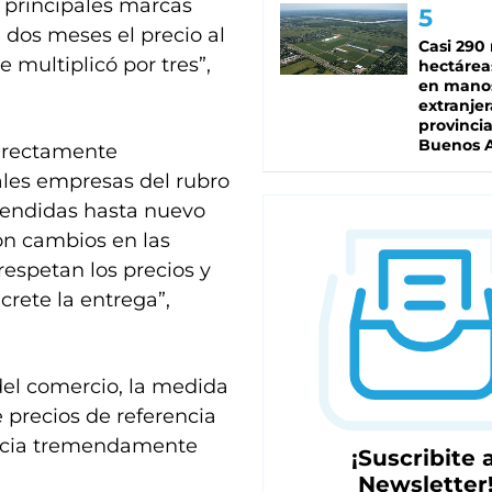
s principales marcas
dos meses el precio al
Casi 290 
 multiplicó por tres”,
hectárea
en mano
extranjer
provinci
Buenos A
directamente
ales empresas del rubro
pendidas hasta nuevo
on cambios en las
respetan los precios y
crete la entrega”,
el comercio, la medida
e precios de referencia
dencia tremendamente
¡Suscribite a
Newsletter