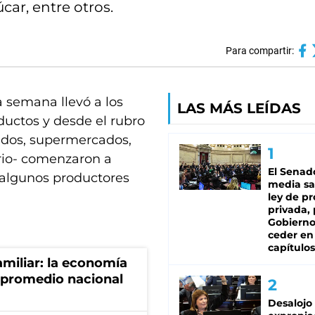
úcar, entre otros.
Para compartir:
la semana llevó a los
LAS MÁS LEÍDAS
oductos y desde el rubro
cados, supermercados,
rrio- comenzaron a
El Senad
 algunos productores
media sa
ley de p
privada, 
Gobierno
ceder en
capítulos
miliar: la economía
 promedio nacional
Desalojo