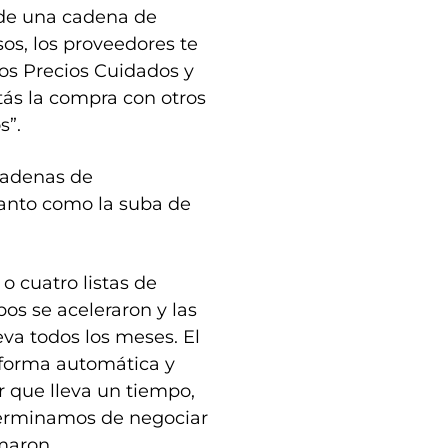
sde una cadena de
s, los proveedores te
tos Precios Cuidados y
etás la compra con otros
s”.
cadenas de
tanto como la suba de
 cuatro listas de
os se aceleraron y las
va todos los meses. El
 forma automática y
 que lleva un tiempo,
terminamos de negociar
rmaron.