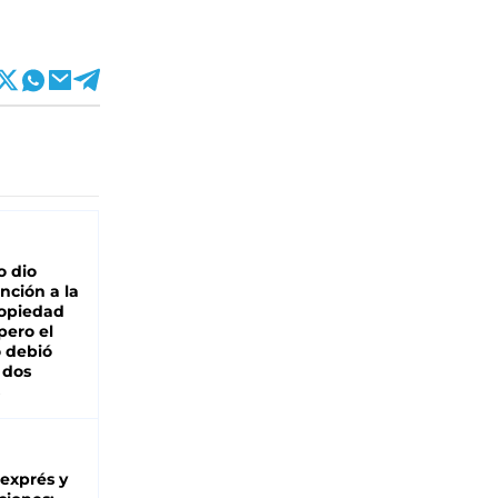
o dio
nción a la
ropiedad
pero el
 debió
 dos
 exprés y