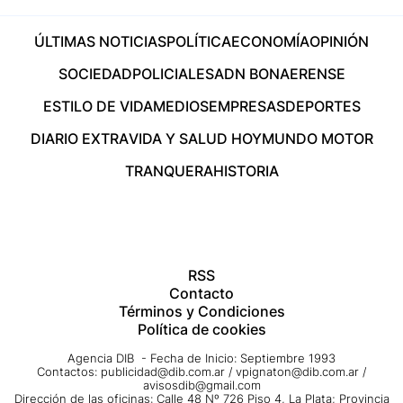
ÚLTIMAS NOTICIAS
POLÍTICA
ECONOMÍA
OPINIÓN
SOCIEDAD
POLICIALES
ADN BONAERENSE
ESTILO DE VIDA
MEDIOS
EMPRESAS
DEPORTES
DIARIO EXTRA
VIDA Y SALUD HOY
MUNDO MOTOR
TRANQUERA
HISTORIA
RSS
Contacto
Términos y Condiciones
Política de cookies
Agencia DIB - Fecha de Inicio: Septiembre 1993
Contactos:
publicidad@dib.com.ar
/
vpignaton@dib.com.ar
/
avisosdib@gmail.com
Dirección de las oficinas: Calle 48 Nº 726 Piso 4, La Plata; Provincia