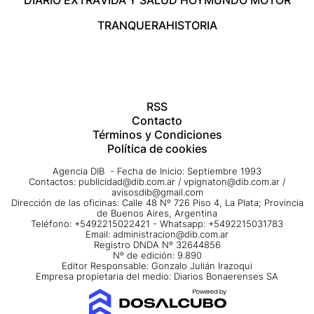
DIARIO EXTRA
VIDA Y SALUD HOY
MUNDO MOTOR
TRANQUERA
HISTORIA
RSS
Contacto
Términos y Condiciones
Política de cookies
Agencia DIB - Fecha de Inicio: Septiembre 1993
Contactos:
publicidad@dib.com.ar
/
vpignaton@dib.com.ar
/
avisosdib@gmail.com
Dirección de las oficinas: Calle 48 Nº 726 Piso 4, La Plata; Provincia
de Buenos Aires, Argentina
Teléfono: +5492215022421 - Whatsapp: +5492215031783
Email:
administracion@dib.com.ar
Registro DNDA Nº 32644856
Nº de edición: 9.890
Editor Responsable: Gonzalo Julián Irazoqui
Empresa propietaria del medio: Diarios Bonaerenses SA