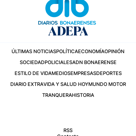
ÚLTIMAS NOTICIAS
POLÍTICA
ECONOMÍA
OPINIÓN
SOCIEDAD
POLICIALES
ADN BONAERENSE
ESTILO DE VIDA
MEDIOS
EMPRESAS
DEPORTES
DIARIO EXTRA
VIDA Y SALUD HOY
MUNDO MOTOR
TRANQUERA
HISTORIA
RSS