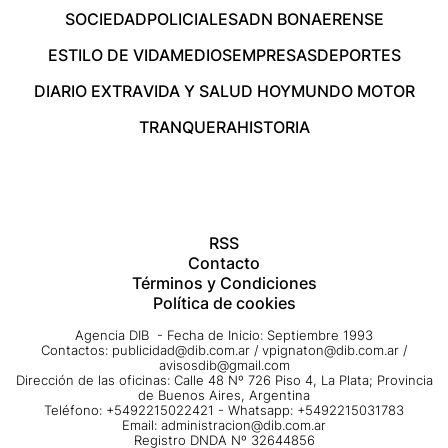
SOCIEDAD
POLICIALES
ADN BONAERENSE
ESTILO DE VIDA
MEDIOS
EMPRESAS
DEPORTES
DIARIO EXTRA
VIDA Y SALUD HOY
MUNDO MOTOR
TRANQUERA
HISTORIA
RSS
Contacto
Términos y Condiciones
Política de cookies
Agencia DIB - Fecha de Inicio: Septiembre 1993
Contactos:
publicidad@dib.com.ar
/
vpignaton@dib.com.ar
/
avisosdib@gmail.com
Dirección de las oficinas: Calle 48 Nº 726 Piso 4, La Plata; Provincia
de Buenos Aires, Argentina
Teléfono: +5492215022421 - Whatsapp: +5492215031783
Email:
administracion@dib.com.ar
Registro DNDA Nº 32644856