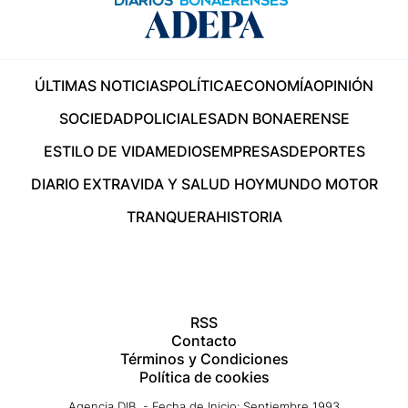
ÚLTIMAS NOTICIAS
POLÍTICA
ECONOMÍA
OPINIÓN
SOCIEDAD
POLICIALES
ADN BONAERENSE
ESTILO DE VIDA
MEDIOS
EMPRESAS
DEPORTES
DIARIO EXTRA
VIDA Y SALUD HOY
MUNDO MOTOR
TRANQUERA
HISTORIA
RSS
Contacto
Términos y Condiciones
Política de cookies
Agencia DIB - Fecha de Inicio: Septiembre 1993