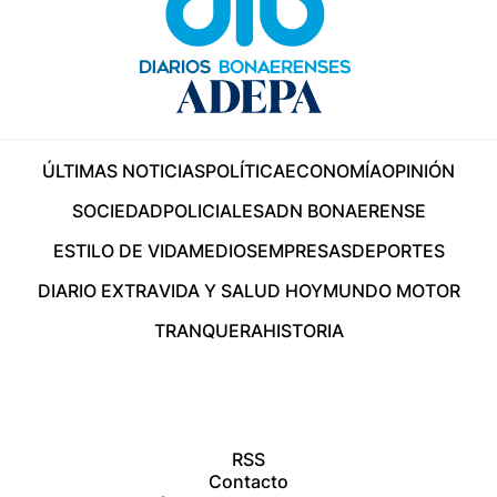
ÚLTIMAS NOTICIAS
POLÍTICA
ECONOMÍA
OPINIÓN
SOCIEDAD
POLICIALES
ADN BONAERENSE
ESTILO DE VIDA
MEDIOS
EMPRESAS
DEPORTES
DIARIO EXTRA
VIDA Y SALUD HOY
MUNDO MOTOR
TRANQUERA
HISTORIA
RSS
Contacto