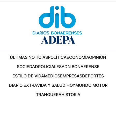
ÚLTIMAS NOTICIAS
POLÍTICA
ECONOMÍA
OPINIÓN
SOCIEDAD
POLICIALES
ADN BONAERENSE
ESTILO DE VIDA
MEDIOS
EMPRESAS
DEPORTES
DIARIO EXTRA
VIDA Y SALUD HOY
MUNDO MOTOR
TRANQUERA
HISTORIA