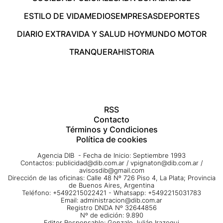
ESTILO DE VIDA
MEDIOS
EMPRESAS
DEPORTES
DIARIO EXTRA
VIDA Y SALUD HOY
MUNDO MOTOR
TRANQUERA
HISTORIA
RSS
Contacto
Términos y Condiciones
Política de cookies
Agencia DIB - Fecha de Inicio: Septiembre 1993
Contactos:
publicidad@dib.com.ar
/
vpignaton@dib.com.ar
/
avisosdib@gmail.com
Dirección de las oficinas: Calle 48 Nº 726 Piso 4, La Plata; Provincia
de Buenos Aires, Argentina
Teléfono: +5492215022421 - Whatsapp: +5492215031783
Email:
administracion@dib.com.ar
Registro DNDA Nº 32644856
Nº de edición: 9.890
Editor Responsable: Gonzalo Julián Irazoqui