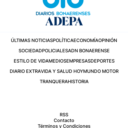
ÚLTIMAS NOTICIAS
POLÍTICA
ECONOMÍA
OPINIÓN
SOCIEDAD
POLICIALES
ADN BONAERENSE
ESTILO DE VIDA
MEDIOS
EMPRESAS
DEPORTES
DIARIO EXTRA
VIDA Y SALUD HOY
MUNDO MOTOR
TRANQUERA
HISTORIA
RSS
Contacto
Términos y Condiciones