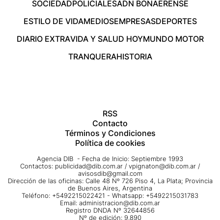
SOCIEDAD
POLICIALES
ADN BONAERENSE
ESTILO DE VIDA
MEDIOS
EMPRESAS
DEPORTES
DIARIO EXTRA
VIDA Y SALUD HOY
MUNDO MOTOR
TRANQUERA
HISTORIA
RSS
Contacto
Términos y Condiciones
Política de cookies
Agencia DIB - Fecha de Inicio: Septiembre 1993
Contactos:
publicidad@dib.com.ar
/
vpignaton@dib.com.ar
/
avisosdib@gmail.com
Dirección de las oficinas: Calle 48 Nº 726 Piso 4, La Plata; Provincia
de Buenos Aires, Argentina
Teléfono: +5492215022421 - Whatsapp: +5492215031783
Email:
administracion@dib.com.ar
Registro DNDA Nº 32644856
Nº de edición: 9.890