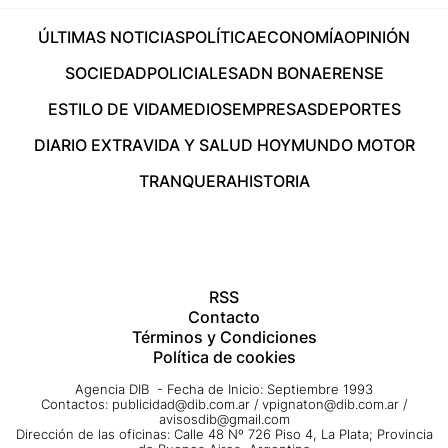
ÚLTIMAS NOTICIAS
POLÍTICA
ECONOMÍA
OPINIÓN
SOCIEDAD
POLICIALES
ADN BONAERENSE
ESTILO DE VIDA
MEDIOS
EMPRESAS
DEPORTES
DIARIO EXTRA
VIDA Y SALUD HOY
MUNDO MOTOR
TRANQUERA
HISTORIA
RSS
Contacto
Términos y Condiciones
Política de cookies
Agencia DIB - Fecha de Inicio: Septiembre 1993
Contactos:
publicidad@dib.com.ar
/
vpignaton@dib.com.ar
/
avisosdib@gmail.com
Dirección de las oficinas: Calle 48 Nº 726 Piso 4, La Plata; Provincia