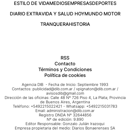
ESTILO DE VIDA
MEDIOS
EMPRESAS
DEPORTES
DIARIO EXTRA
VIDA Y SALUD HOY
MUNDO MOTOR
TRANQUERA
HISTORIA
RSS
Contacto
Términos y Condiciones
Política de cookies
Agencia DIB - Fecha de Inicio: Septiembre 1993
Contactos:
publicidad@dib.com.ar
/
vpignaton@dib.com.ar
/
avisosdib@gmail.com
Dirección de las oficinas: Calle 48 Nº 726 Piso 4, La Plata; Provincia
de Buenos Aires, Argentina
Teléfono: +5492215022421 - Whatsapp: +5492215031783
Email:
administracion@dib.com.ar
Registro DNDA Nº 32644856
Nº de edición: 9.890
Editor Responsable: Gonzalo Julián Irazoqui
Empresa propietaria del medio: Diarios Bonaerenses SA