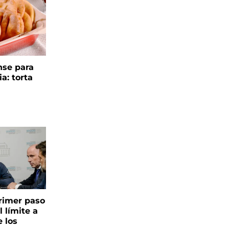
se para
ia: torta
 primer paso
l límite a
e los