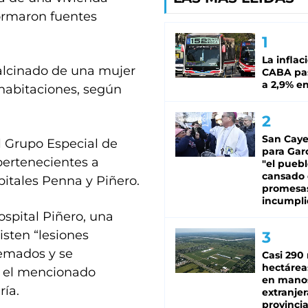
formaron fuentes
La inflac
calcinado de una mujer
CABA pas
a 2,9% en
 habitaciones, según
San Caye
l Grupo Especial de
para Gar
pertenecientes a
"el puebl
cansado
pitales Penna y Piñero.
promesa
incumpli
ospital Piñero, una
sten “lesiones
emados y se
Casi 290 
hectárea
n el mencionado
en mano
ía.
extranjer
provinci