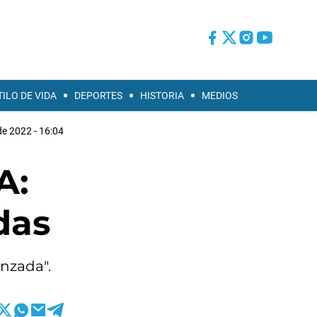
TILO DE VIDA
DEPORTES
HISTORIA
MEDIOS
 de 2022 - 16:04
A:
das
anzada".