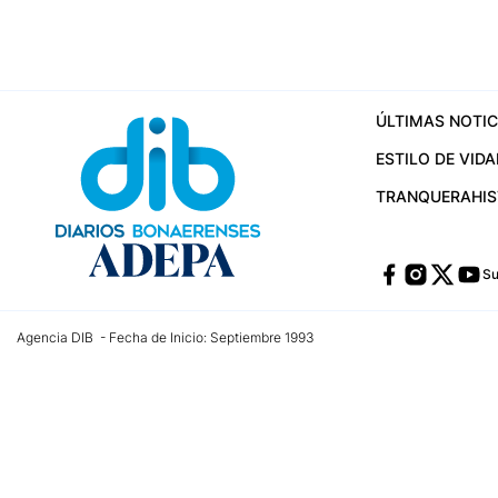
ÚLTIMAS NOTIC
ESTILO DE VIDA
TRANQUERA
HI
Su
Agencia DIB - Fecha de Inicio: Septiembre 1993
Contactos:
publicidad@dib.com.ar
/
vpignaton@dib.com.ar
/
avisosdib@gmail
Dirección de las oficinas: Calle 48 Nº 726 Piso 4, La Plata; Provincia de Buen
Teléfono: +5492215022421 - Whatsapp: +5492215031783
Email:
administracion@dib.com.ar
Registro DNDA Nº 32644856
Nº de edición: 9.890
Editor Responsable: Gonzalo Julián Irazoqui
Empresa propietaria del medio: Diarios Bonaerenses SA