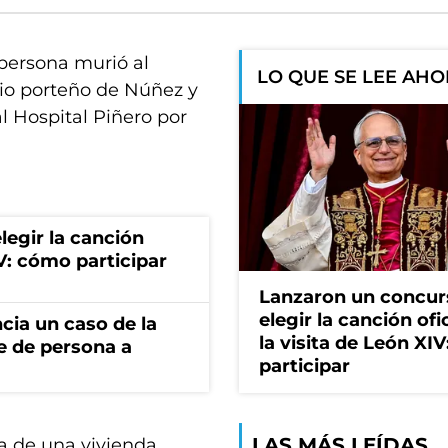
persona murió al
LO QUE SE LEE AH
rio porteño de Núñez y
l Hospital Piñero por
egir la canción
IV: cómo participar
Lanzaron un concur
elegir la canción ofi
cia un caso de la
la visita de León XI
e de persona a
participar
LAS MÁS LEÍDAS
ta de una vivienda