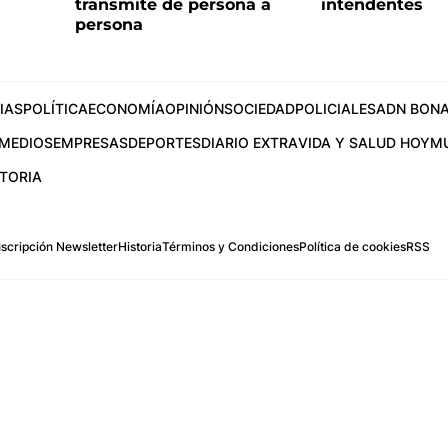
transmite de persona a
intendentes
persona
IAS
POLÍTICA
ECONOMÍA
OPINIÓN
SOCIEDAD
POLICIALES
ADN BONA
MEDIOS
EMPRESAS
DEPORTES
DIARIO EXTRA
VIDA Y SALUD HOY
M
STORIA
scripción Newsletter
Historia
Términos y Condiciones
Política de cookies
RSS
.com
os Aires, Argentina