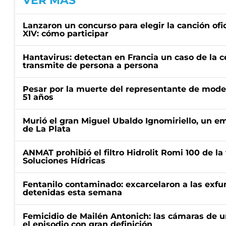
VER MÁS
Lanzaron un concurso para elegir la canción ofic
XIV: cómo participar
Hantavirus: detectan en Francia un caso de la 
transmite de persona a persona
Pesar por la muerte del representante de mode
51 años
Murió el gran Miguel Ubaldo Ignomiriello, un 
de La Plata
ANMAT prohibió el filtro Hidrolit Romi 100 de l
Soluciones Hídricas
Fentanilo contaminado: excarcelaron a las exf
detenidas esta semana
Femicidio de Mailén Antonich: las cámaras de u
el episodio con gran definición