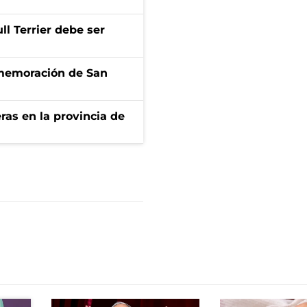
l Terrier debe ser
onmemoración de San
ras en la provincia de