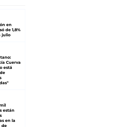
ión en
ó de 1,8%
 julio
tano:
cía Cuerva
o está
 de
s
das"
mil
s están
s
as en la
a de