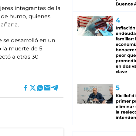
Buenos A
eres integrantes de la
n de humo, quienes
 mañana.
Inflación
endeuda
familiar: 
e se desarrolló en un
economí
ó la muerte de 5
bonaeren
peor que
ectó a otras 30
promedio
en dos va
clave
Kicillof d
primer p
eliminar 
la reelec
intenden