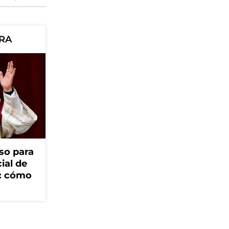
ORA
so para
cial de
V: cómo