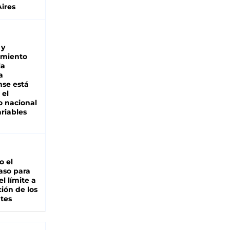
ires
 y
miento
la
a
se está
 el
 nacional
riables
io el
aso para
el límite a
ción de los
tes