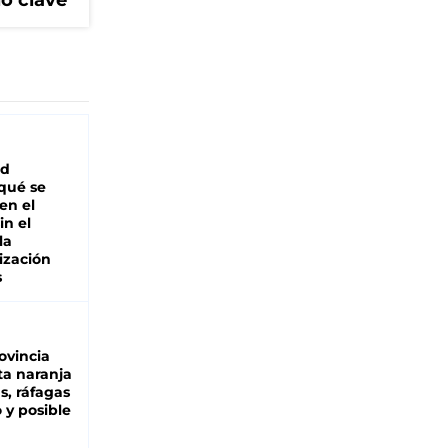
lo clave
ad
 qué se
en el
in el
la
ización
s
ovincia
ta naranja
as, ráfagas
 y posible