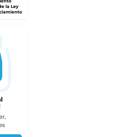
iento
de la Ley
ciamiento
l
!
er,
es