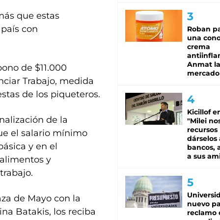
más que estas
 país con
Roban pa
una cono
crema
antiinfla
Anmat la 
bono de $11.000
mercado
nciar Trabajo, medida
stas de los piqueteros.
Kicillof e
nalización de la
"Milei no
recursos
que el salario mínimo
dárselos 
básica y en el
bancos, a
a sus am
 alimentos y
trabajo.
Universi
aza de Mayo con la
nuevo pa
na Batakis, los reciba
reclamo 