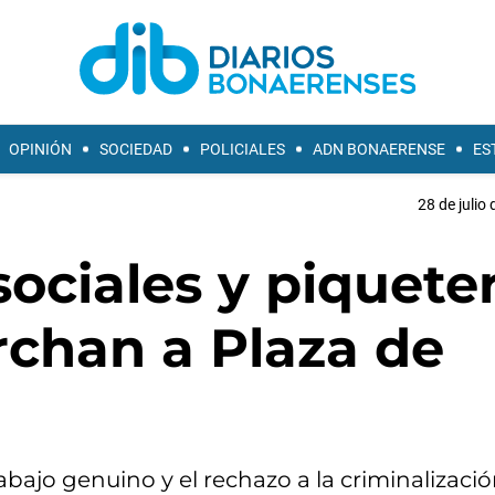
OPINIÓN
SOCIEDAD
POLICIALES
ADN BONAERENSE
ES
28 de julio
ociales y piquete
rchan a Plaza de
abajo genuino y el rechazo a la criminalizació