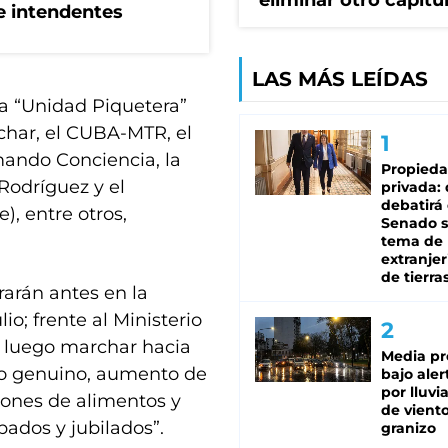
eliminar otro capítu
de intendentes
LAS MÁS LEÍDAS
a “Unidad Piquetera”
char, el CUBA-MTR, el
mando Conciencia, la
Propied
Rodríguez y el
privada:
debatirá 
), entre otros,
Senado s
tema de 
extranjer
de tierra
arán antes en la
io; frente al Ministerio
ra luego marchar hacia
Media pr
ajo genuino, aumento de
bajo aler
por lluvi
sones de alimentos y
de viento
ados y jubilados”.
granizo