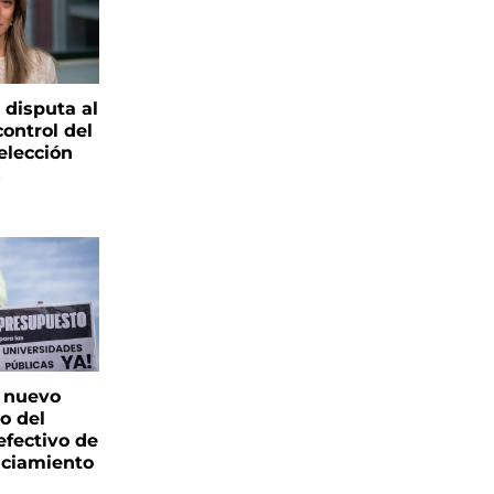
 disputa al
control del
elección
s
: nuevo
o del
fectivo de
nciamiento