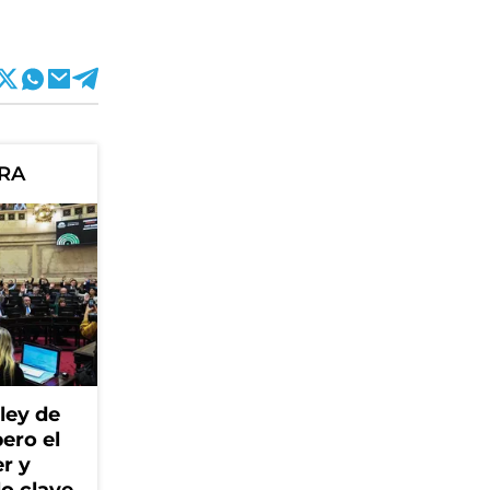
ORA
ley de
ero el
r y