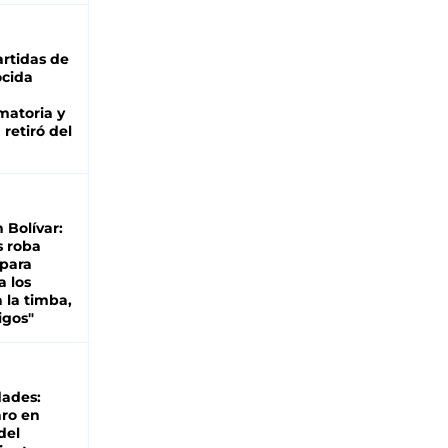
rtidas de
cida
matoria y
retiró del
n Bolívar:
s roba
 para
a los
 la timba,
igos"
dades:
ro en
del