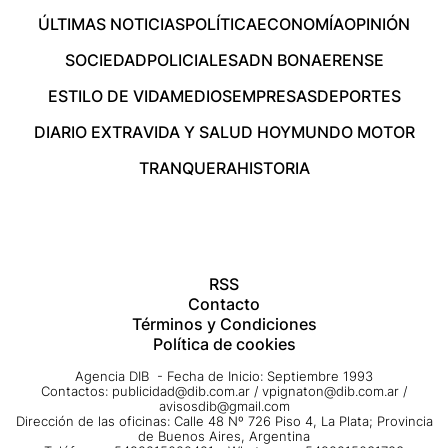
ÚLTIMAS NOTICIAS
POLÍTICA
ECONOMÍA
OPINIÓN
SOCIEDAD
POLICIALES
ADN BONAERENSE
ESTILO DE VIDA
MEDIOS
EMPRESAS
DEPORTES
DIARIO EXTRA
VIDA Y SALUD HOY
MUNDO MOTOR
TRANQUERA
HISTORIA
RSS
Contacto
Términos y Condiciones
Política de cookies
Agencia DIB - Fecha de Inicio: Septiembre 1993
Contactos:
publicidad@dib.com.ar
/
vpignaton@dib.com.ar
/
avisosdib@gmail.com
Dirección de las oficinas: Calle 48 Nº 726 Piso 4, La Plata; Provincia
de Buenos Aires, Argentina