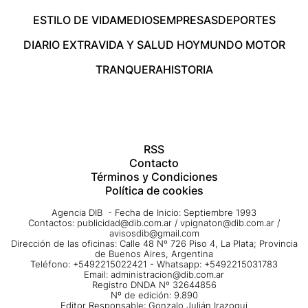
ESTILO DE VIDA
MEDIOS
EMPRESAS
DEPORTES
DIARIO EXTRA
VIDA Y SALUD HOY
MUNDO MOTOR
TRANQUERA
HISTORIA
RSS
Contacto
Términos y Condiciones
Política de cookies
Agencia DIB - Fecha de Inicio: Septiembre 1993
Contactos:
publicidad@dib.com.ar
/
vpignaton@dib.com.ar
/
avisosdib@gmail.com
Dirección de las oficinas: Calle 48 Nº 726 Piso 4, La Plata; Provincia
de Buenos Aires, Argentina
Teléfono: +5492215022421 - Whatsapp: +5492215031783
Email:
administracion@dib.com.ar
Registro DNDA Nº 32644856
Nº de edición: 9.890
Editor Responsable: Gonzalo Julián Irazoqui