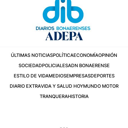
ÚLTIMAS NOTICIAS
POLÍTICA
ECONOMÍA
OPINIÓN
SOCIEDAD
POLICIALES
ADN BONAERENSE
ESTILO DE VIDA
MEDIOS
EMPRESAS
DEPORTES
DIARIO EXTRA
VIDA Y SALUD HOY
MUNDO MOTOR
TRANQUERA
HISTORIA