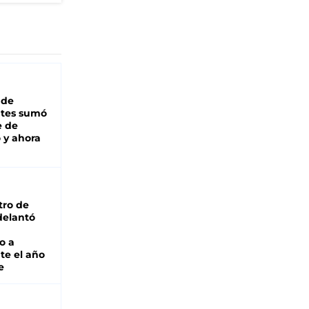
 de
ntes sumó
e de
 y ahora
tro de
adelantó
o a
te el año
e