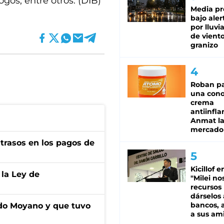
gos, entre otros. (DIB)
Media pr
bajo aler
por lluvi
de viento
granizo
Roban pa
una cono
crema
antiinfla
Anmat la 
mercado
trasos en los pagos de
Kicillof e
 la Ley de
"Milei no
recursos
dárselos 
bancos, a
do Moyano y que tuvo
a sus am