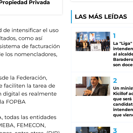
a Propiedad Privada
LAS MÁS LEÍDAS
 de intensificar el uso
ltados, como así
La "Liga"
l sistema de facturación
intende
de los nomencladores,
al alcald
Baradero
son doce
sde la Federación,
faciliten la tarea de
Un minis
n digital es realmente
Kicillof 
que será
e la FOPBA
candidat
intenden
que vien
 todas las entidades
FEMEBA, FEMECON,