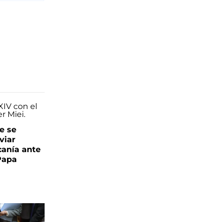
e se
viar
canía ante
 Papa