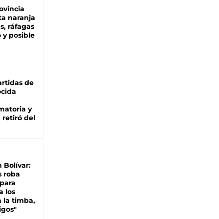
ovincia
ta naranja
as, ráfagas
 y posible
rtidas de
cida
matoria y
retiró del
n Bolívar:
s roba
 para
a los
 la timba,
igos"