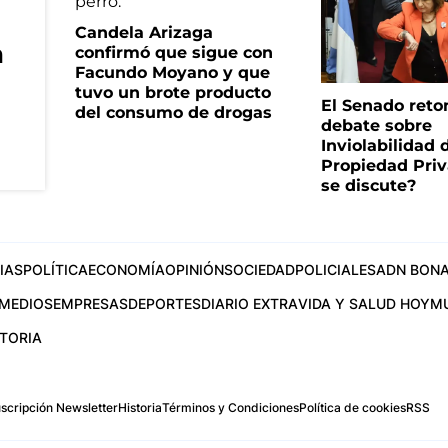
Candela Arizaga
a
confirmó que sigue con
Facundo Moyano y que
tuvo un brote producto
El Senado reto
del consumo de drogas
debate sobre
Inviolabilidad 
Propiedad Priv
se discute?
IAS
POLÍTICA
ECONOMÍA
OPINIÓN
SOCIEDAD
POLICIALES
ADN BONA
MEDIOS
EMPRESAS
DEPORTES
DIARIO EXTRA
VIDA Y SALUD HOY
M
STORIA
scripción Newsletter
Historia
Términos y Condiciones
Política de cookies
RSS