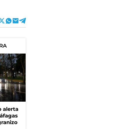
ORA
 alerta
ráfagas
granizo