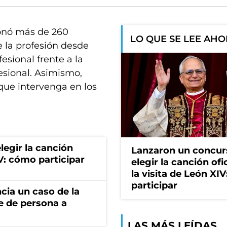
ionó más de 260
LO QUE SE LEE AH
 la profesión desde
esional frente a la
esional. Asimismo,
 que intervenga en los
egir la canción
Lanzaron un concur
IV: cómo participar
elegir la canción ofi
la visita de León XI
participar
cia un caso de la
e de persona a
LAS MÁS LEÍDAS