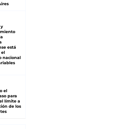
ires
 y
miento
la
a
se está
 el
 nacional
riables
io el
aso para
el límite a
ción de los
tes