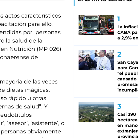
os actos característicos
pacitación para ello.
La inflac
atendidas por personas
CABA pas
a 2,9% en
o la salud de la
a en Nutrición (MP 026)
bonaerense de
San Caye
para Gar
"el puebl
cansado
a mayoría de las veces
promesa
de dietas mágicas,
incumpli
so rápido u otras
emas de salud”. Y
eudotítulos
Casi 290 
hectárea
 ‘asesor’, ‘asistente’, o
en mano
as personas obviamente
extranjer
provinci