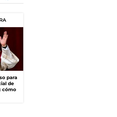
ORA
so para
cial de
V: cómo