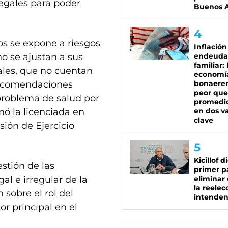
legales para poder
Buenos A
os se expone a riesgos
Inflación
o se ajustan a sus
endeuda
familiar: 
ales, que no cuentan
economí
 recomendaciones
bonaeren
peor que
 problema de salud por
promedio
mó la licenciada en
en dos va
clave
sión de Ejercicio
Kicillof d
estión de las
primer p
al e irregular de la
eliminar 
la reelec
 sobre el rol del
intenden
r principal en el