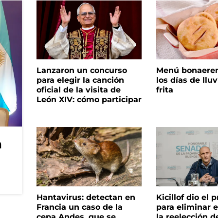
Lanzaron un concurso
Menú bonaeren
para elegir la canción
los días de lluv
oficial de la visita de
frita
León XIV: cómo participar
n
Hantavirus: detectan en
Kicillof dio el
Francia un caso de la
para eliminar e
cepa Andes, que se
la reelección d