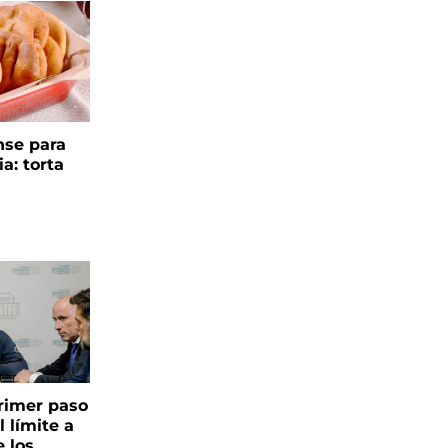
se para
ia: torta
 primer paso
l límite a
e los