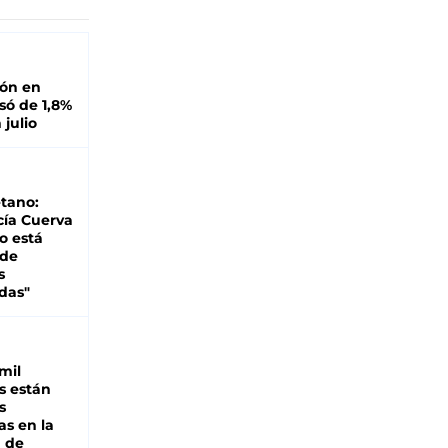
ión en
ó de 1,8%
 julio
tano:
cía Cuerva
o está
 de
s
das"
mil
s están
s
as en la
a de