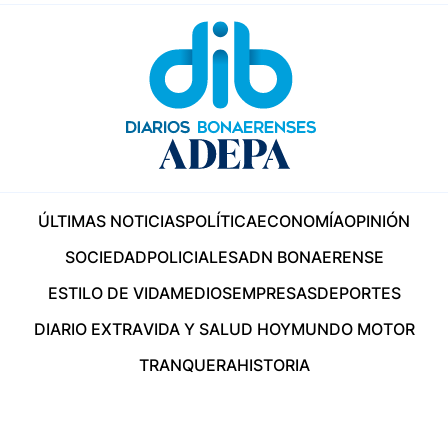
ÚLTIMAS NOTICIAS
POLÍTICA
ECONOMÍA
OPINIÓN
SOCIEDAD
POLICIALES
ADN BONAERENSE
ESTILO DE VIDA
MEDIOS
EMPRESAS
DEPORTES
DIARIO EXTRA
VIDA Y SALUD HOY
MUNDO MOTOR
TRANQUERA
HISTORIA