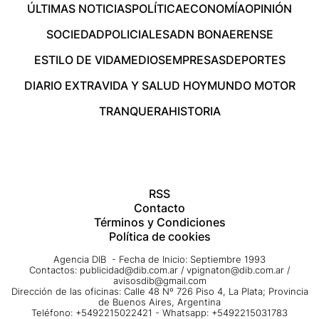
ÚLTIMAS NOTICIAS
POLÍTICA
ECONOMÍA
OPINIÓN
SOCIEDAD
POLICIALES
ADN BONAERENSE
ESTILO DE VIDA
MEDIOS
EMPRESAS
DEPORTES
DIARIO EXTRA
VIDA Y SALUD HOY
MUNDO MOTOR
TRANQUERA
HISTORIA
RSS
Contacto
Términos y Condiciones
Política de cookies
Agencia DIB - Fecha de Inicio: Septiembre 1993
Contactos:
publicidad@dib.com.ar
/
vpignaton@dib.com.ar
/
avisosdib@gmail.com
Dirección de las oficinas: Calle 48 Nº 726 Piso 4, La Plata; Provincia
de Buenos Aires, Argentina
Teléfono: +5492215022421 - Whatsapp: +5492215031783