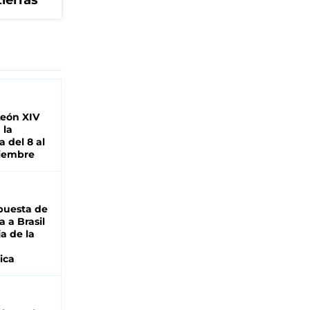
tierras
León XIV
 la
 del 8 al
viembre
puesta de
 a Brasil
ja de la
ica