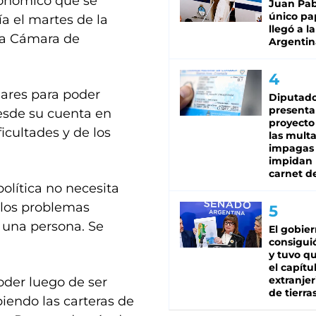
conómico que se
Juan Pabl
único pa
a el martes de la
llegó a la
la Cámara de
Argentin
lares para poder
Diputado
presenta
desde su cuenta en
proyecto
ficultades y de los
las mult
impagas
impidan 
carnet d
olítica no necesita
e los problemas
 una persona. Se
El gobie
consiguió
y tuvo qu
el capítu
extranjer
der luego de ser
de tierra
endo las carteras de