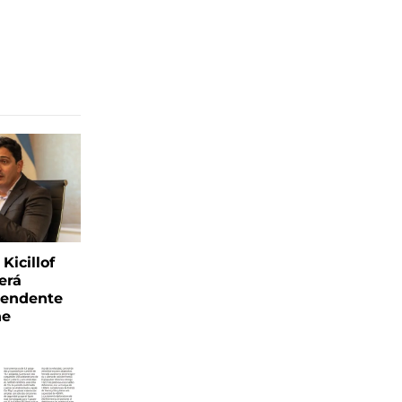
Kicillof
erá
tendente
ne