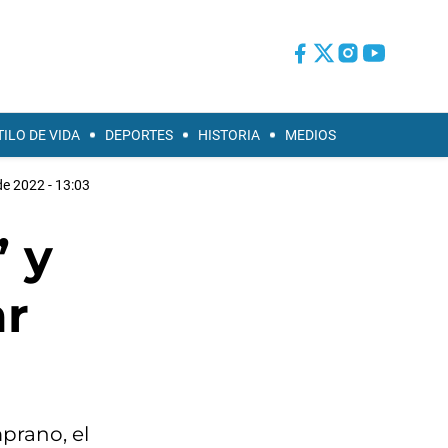
TILO DE VIDA
DEPORTES
HISTORIA
MEDIOS
 de 2022 - 13:03
” y
ar
prano, el