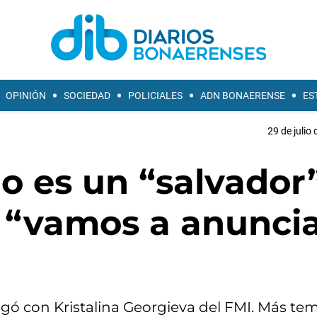
OPINIÓN
SOCIEDAD
POLICIALES
ADN BONAERENSE
ES
29 de julio
o es un “salvador
s “vamos a anunci
gó con Kristalina Georgieva del FMI. Más tem