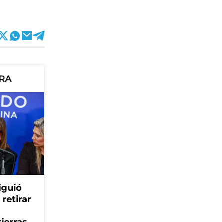
ORA
iguió
retirar