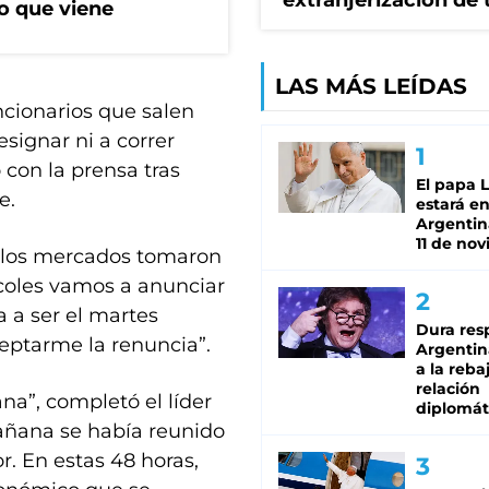
extranjerización de 
o que viene
LAS MÁS LEÍDAS
ncionarios que salen
signar ni a correr
 con la prensa tras
El papa 
e.
estará en
Argentina
11 de no
s los mercados tomaron
ércoles vamos a anunciar
 a ser el martes
Dura res
eptarme la renuncia”.
Argentina
a la reba
relación
na”, completó el líder
diplomát
añana se había reunido
. En estas 48 horas,