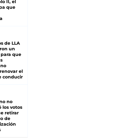
o II, el
pa que
a
s de LLA
ron un
 para que
as
 no
renovar el
e conducir
rno no
 los votos
e retirar
lo de
ización
s