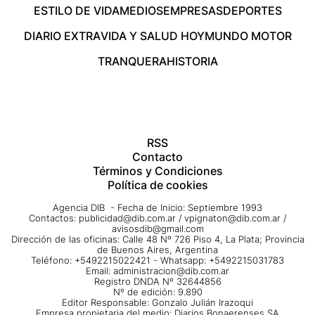
ESTILO DE VIDA
MEDIOS
EMPRESAS
DEPORTES
DIARIO EXTRA
VIDA Y SALUD HOY
MUNDO MOTOR
TRANQUERA
HISTORIA
RSS
Contacto
Términos y Condiciones
Política de cookies
Agencia DIB - Fecha de Inicio: Septiembre 1993
Contactos:
publicidad@dib.com.ar
/
vpignaton@dib.com.ar
/
avisosdib@gmail.com
Dirección de las oficinas: Calle 48 Nº 726 Piso 4, La Plata; Provincia
de Buenos Aires, Argentina
Teléfono: +5492215022421 - Whatsapp: +5492215031783
Email:
administracion@dib.com.ar
Registro DNDA Nº 32644856
Nº de edición: 9.890
Editor Responsable: Gonzalo Julián Irazoqui
Empresa propietaria del medio: Diarios Bonaerenses SA