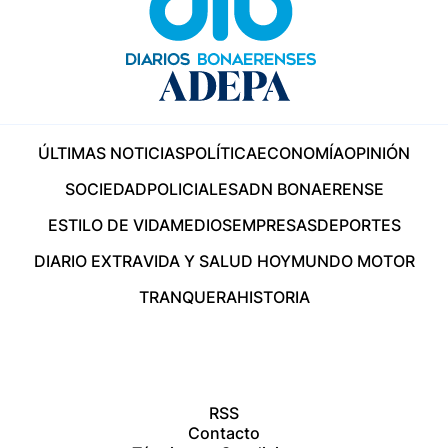
ÚLTIMAS NOTICIAS
POLÍTICA
ECONOMÍA
OPINIÓN
SOCIEDAD
POLICIALES
ADN BONAERENSE
ESTILO DE VIDA
MEDIOS
EMPRESAS
DEPORTES
DIARIO EXTRA
VIDA Y SALUD HOY
MUNDO MOTOR
TRANQUERA
HISTORIA
RSS
Contacto