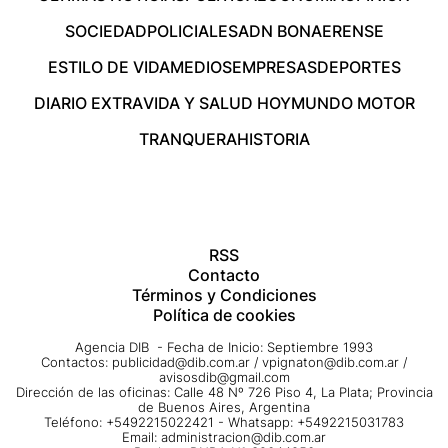
SOCIEDAD
POLICIALES
ADN BONAERENSE
ESTILO DE VIDA
MEDIOS
EMPRESAS
DEPORTES
DIARIO EXTRA
VIDA Y SALUD HOY
MUNDO MOTOR
TRANQUERA
HISTORIA
RSS
Contacto
Términos y Condiciones
Política de cookies
Agencia DIB - Fecha de Inicio: Septiembre 1993
Contactos:
publicidad@dib.com.ar
/
vpignaton@dib.com.ar
/
avisosdib@gmail.com
Dirección de las oficinas: Calle 48 Nº 726 Piso 4, La Plata; Provincia
de Buenos Aires, Argentina
Teléfono: +5492215022421 - Whatsapp: +5492215031783
Email:
administracion@dib.com.ar