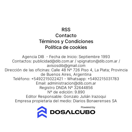
RSS
Contacto
Términos y Condiciones
Política de cookies
Agencia DIB - Fecha de Inicio: Septiembre 1993
Contactos:
publicidad@dib.com.ar
/
vpignaton@dib.com.ar
/
avisosdib@gmail.com
Dirección de las oficinas: Calle 48 Nº 726 Piso 4, La Plata; Provincia
de Buenos Aires, Argentina
Teléfono: +5492215022421 - Whatsapp: +5492215031783
Email:
administracion@dib.com.ar
Registro DNDA Nº 32644856
Nº de edición: 9.890
Editor Responsable: Gonzalo Julián Irazoqui
Empresa propietaria del medio: Diarios Bonaerenses SA