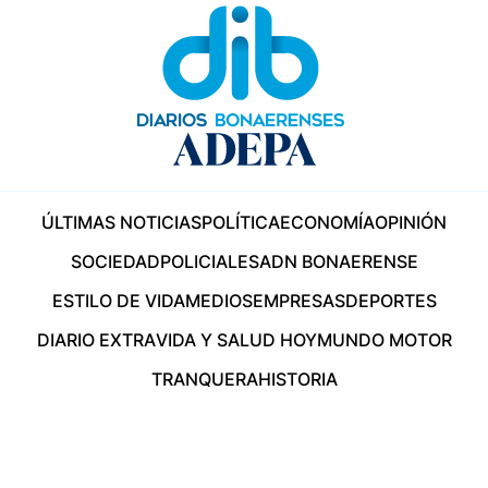
ÚLTIMAS NOTICIAS
POLÍTICA
ECONOMÍA
OPINIÓN
SOCIEDAD
POLICIALES
ADN BONAERENSE
ESTILO DE VIDA
MEDIOS
EMPRESAS
DEPORTES
DIARIO EXTRA
VIDA Y SALUD HOY
MUNDO MOTOR
TRANQUERA
HISTORIA