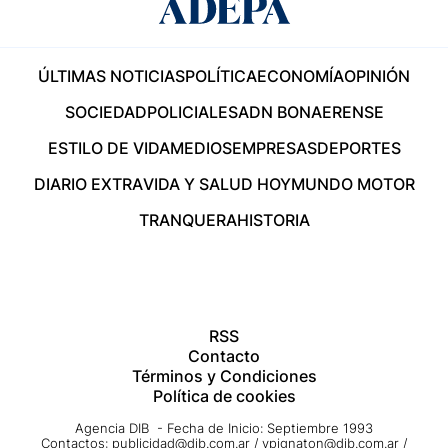
ÚLTIMAS NOTICIAS
POLÍTICA
ECONOMÍA
OPINIÓN
SOCIEDAD
POLICIALES
ADN BONAERENSE
ESTILO DE VIDA
MEDIOS
EMPRESAS
DEPORTES
DIARIO EXTRA
VIDA Y SALUD HOY
MUNDO MOTOR
TRANQUERA
HISTORIA
RSS
Contacto
Términos y Condiciones
Política de cookies
Agencia DIB - Fecha de Inicio: Septiembre 1993
Contactos:
publicidad@dib.com.ar
/
vpignaton@dib.com.ar
/