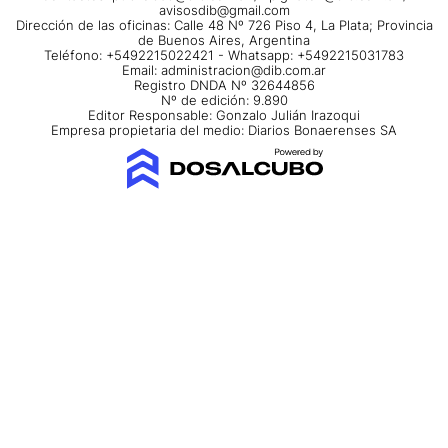
avisosdib@gmail.com
Dirección de las oficinas: Calle 48 Nº 726 Piso 4, La Plata; Provincia
de Buenos Aires, Argentina
Teléfono: +5492215022421 - Whatsapp: +5492215031783
Email:
administracion@dib.com.ar
Registro DNDA Nº 32644856
Nº de edición: 9.890
Editor Responsable: Gonzalo Julián Irazoqui
Empresa propietaria del medio: Diarios Bonaerenses SA