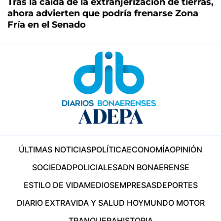
Tras la caída de la extranjerización de tierras,
ahora advierten que podría frenarse Zona
Fría en el Senado
ÚLTIMAS NOTICIAS
POLÍTICA
ECONOMÍA
OPINIÓN
SOCIEDAD
POLICIALES
ADN BONAERENSE
ESTILO DE VIDA
MEDIOS
EMPRESAS
DEPORTES
DIARIO EXTRA
VIDA Y SALUD HOY
MUNDO MOTOR
TRANQUERA
HISTORIA