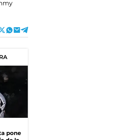
Tommy
ORA
ta pone