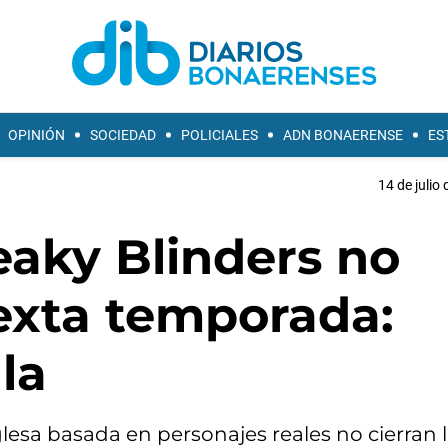
OPINIÓN
SOCIEDAD
POLICIALES
ADN BONAERENSE
ES
14 de julio
eaky Blinders no
sexta temporada:
la
lesa basada en personajes reales no cierran 