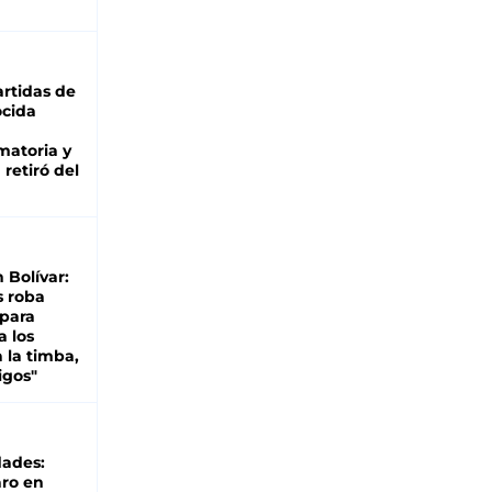
rtidas de
cida
matoria y
retiró del
n Bolívar:
s roba
 para
a los
 la timba,
igos"
dades:
ro en