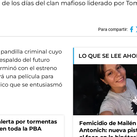
al de los días del clan mafioso liderado por 
Para compartir:
 pandilla criminal cuyo
LO QUE SE LEE AH
respaldo del futuro
erminó con el estreno
á una película para
lico que se entusiasmó
 alerta por tormentas
Femicidio de Mailén
 en toda la PBA
Antonich: nueva pis