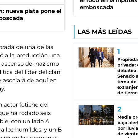
el foco en la hipótes
emboscada
: nueva pista pone el
mboscada
LAS MÁS LEÍDAS
orada de una de las
tió a la producción una
Propied
el ascenso del nazismo
privada:
debatirá 
tica del líder del clan,
Senado s
 asociará de aquí en
tema de 
extranjer
y.
de tierra
 actor fetiche del
 que ha rodado seis
Media pr
ble, con un lado A
bajo aler
por lluvi
 a los humildes, y un B
de viento