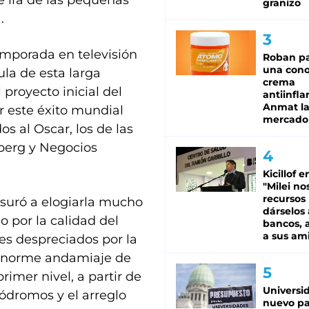
e irá de las pequeñas
granizo
.
mporada en televisión
Roban pa
una cono
la de esta larga
crema
 proyecto inicial del
antiinfla
Anmat la 
r este éxito mundial
mercado
s al Oscar, los de las
berg y Negocios
Kicillof e
"Milei no
recursos
esuró a elogiarla mucho
dárselos 
 por la calidad del
bancos, a
a sus am
es despreciados por la
enorme andamiaje de
primer nivel, a partir de
Universi
ódromos y el arreglo
nuevo pa