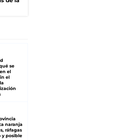
is de la
ad
 qué se
en el
in el
la
ización
s
ovincia
ta naranja
as, ráfagas
 y posible